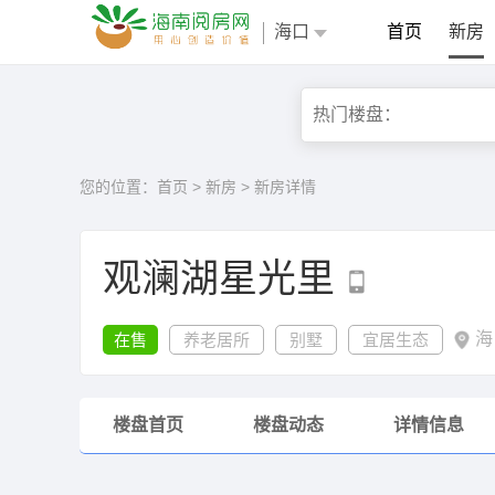
海口
首页
新房
您的位置：
首页
>
新房
>
新房详情
观澜湖星光里
海
在售
养老居所
别墅
宜居生态
楼盘首页
楼盘动态
详情信息