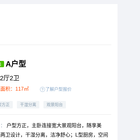
A户型
售
2厅2卫
面积：117㎡
了解户型报价
型方正
干湿分离
观景阳台
析：
户型方正，主卧连接宽大景观阳台，随享美
；两卫设计，干湿分离，洁净舒心；L型厨房，空间