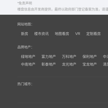
*免责声明
楼盘信息由开发商提供，最终以政府部门登记备案为准，请谨
网站地图：
新房
楼市资讯
地图看房
VR
定制看房
品牌地产：
绿地地产
富力地产
万科地产
保利地产
中
中南地产
彰泰地产
龙光地产
宝龙地产
清
热门城市：