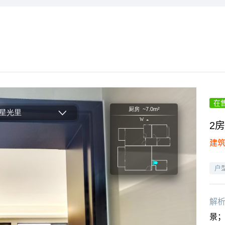
在
2房
建筑
户
解
景