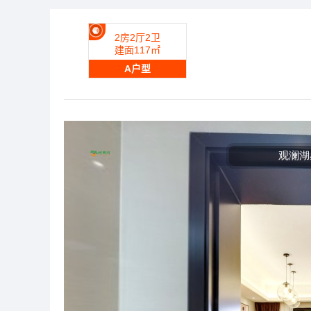
2房2厅2卫
建面117㎡
A户型