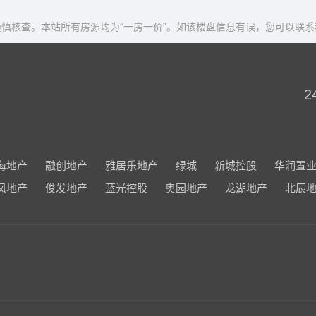
慎核查。本站所有房源均为“一房一价”。如该楼盘信息有误，您可以联系
2
海地产
融创地产
雅居乐地产
绿城
新城控股
华润置
凤地产
俊发地产
蓝光控股
奥园地产
龙湖地产
北辰