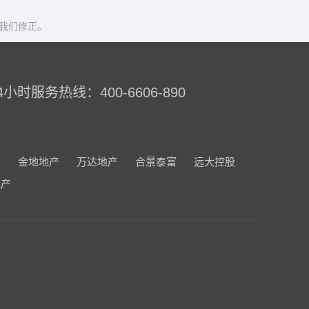
我们修正。
4小时服务热线：400-6606-890
业
金地地产
万达地产
合景泰富
远大控股
地产